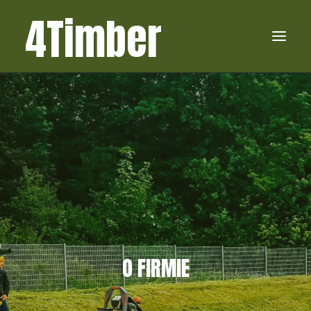
4Timber
4TIMBERPL
USŁUGI
O FIRMIE
KONTAKT
O FIRMIE