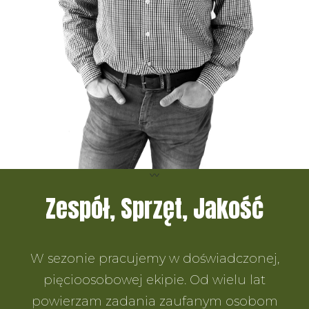
Zespół, Sprzęt, Jakość
W sezonie pracujemy w doświadczonej,
pięcioosobowej ekipie. Od wielu lat
powierzam zadania zaufanym osobom